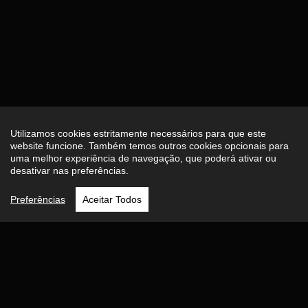
Utilizamos cookies estritamente necessários para que este
website funcione. Também temos outros cookies opcionais para
uma melhor experiência de navegação, que poderá ativar ou
desativar nas preferências.
Preferências
Aceitar Todos
Quem Somos
Comercializámos automóveis desde 1999, estando nas
atuais instalações em Loivo, Vila Nova de Cerveira desde
2008. Primámos pela seriedade, que nos define. Todos os