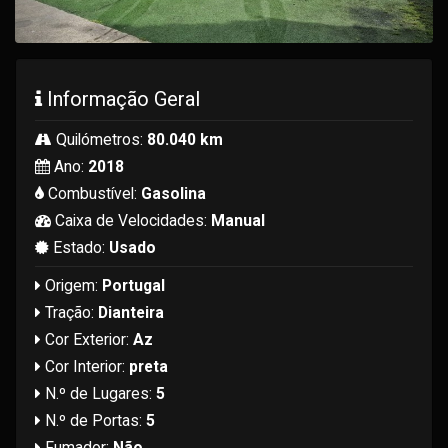
Informação Geral
Quilómetros:
80.040 km
Ano:
2018
Combustível:
Gasolina
Caixa de Velocidades:
Manual
Estado:
Usado
Origem:
Portugal
Tração:
Dianteira
Cor Exterior:
Az
Cor Interior:
preta
N.º de Lugares:
5
N.º de Portas:
5
Fumador:
Não